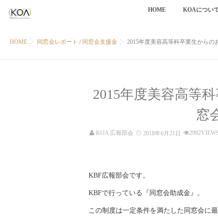
HOME
KOAについ
HOME
同窓会レポート
/
同窓会支援金
2015年度美容高等科卒業生から
2015年度美容高
窓
KOA 広報部会
2992VIEW
2018年6月21日
KBF広報部会です。
KBFで行っている『同窓会助成金』。
この制度は一定条件を満たした同窓会に最