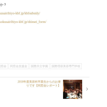
か？
kusairibiyo-kbf.jp/kbfsubsidy/
/kokusairibiyo-kbf.jp/shinsei_form/
同窓会
同窓会支援金
国際共立学園
国際理容美容専門学校
2018年度美容科卒業生からのお便
りです【同窓会レポート】