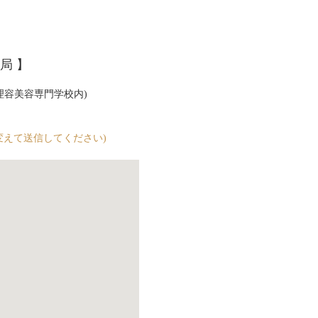
局 】
際理容美容専門学校内)
(＊を＠に変えて送信してください)