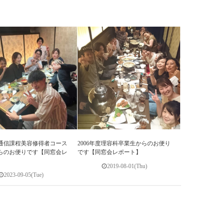
年度通信課程美容修得者コース
2006年度理容科卒業生からのお便り
らのお便りです【同窓会レ
です【同窓会レポート】
2019-08-01(Thu)
2023-09-05(Tue)