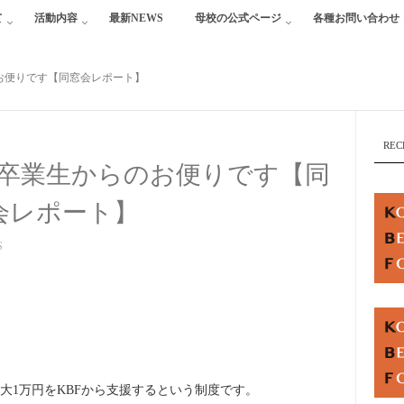
て
活動内容
最新NEWS
母校の公式ページ
各種お問い合わせ
のお便りです【同窓会レポート】
REC
等科卒業生からのお便りです【同
会レポート】
S
大1万円をKBFから支援するという制度です。