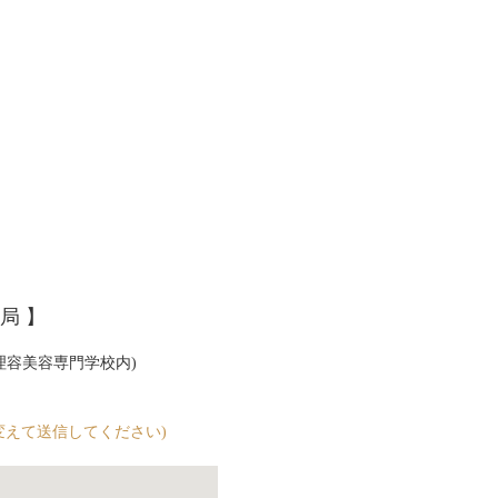
局 】
際理容美容専門学校内)
(＊を＠に変えて送信してください)